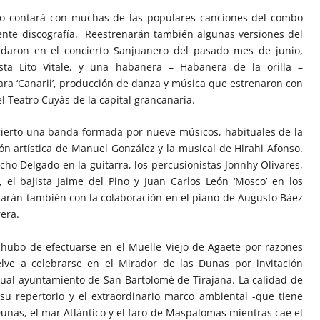
año contará con muchas de las populares canciones del combo
ente discografía. Reestrenarán también algunas versiones del
rdaron en el concierto Sanjuanero del pasado mes de junio,
ista Lito Vitale, y una habanera – Habanera de la orilla –
ra ‘Canarii’, producción de danza y música que estrenaron con
 Teatro Cuyás de la capital grancanaria.
ierto una banda formada por nueve músicos, habituales de la
ón artística de Manuel González y la musical de Hirahi Afonso.
cho Delgado en la guitarra, los percusionistas Jonnhy Olivares,
el bajista Jaime del Pino y Juan Carlos León ‘Mosco’ en los
tarán también con la colaboración en el piano de Augusto Báez
rera.
hubo de efectuarse en el Muelle Viejo de Agaete por razones
elve a celebrarse en el Mirador de las Dunas por invitación
tual ayuntamiento de San Bartolomé de Tirajana. La calidad de
e su repertorio y el extraordinario marco ambiental -que tiene
unas, el mar Atlántico y el faro de Maspalomas mientras cae el