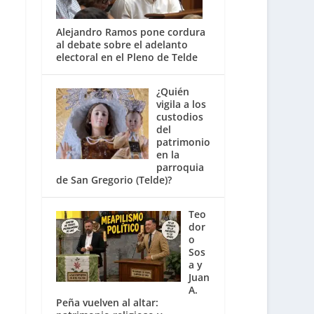
Alejandro Ramos pone cordura
al debate sobre el adelanto
electoral en el Pleno de Telde
¿Quién
vigila a los
custodios
del
patrimonio
en la
parroquia
de San Gregorio (Telde)?
Teo
dor
o
Sos
a y
Juan
A.
Peña vuelven al altar: