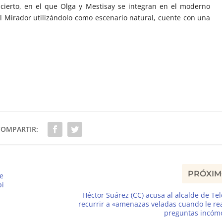
ncierto, en el que Olga y Mestisay se integran en el moderno
l Mirador utilizándolo como escenario natural, cuente con una
COMPARTIR:
PRÓXI
e
pi
Héctor Suárez (CC) acusa al alcalde de Te
recurrir a «amenazas veladas cuando le re
preguntas incóm