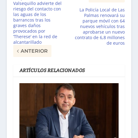
Valsequillo advierte del
riesgo del contacto con
La Policía Local de Las
las aguas de los
Palmas renovará su
barrancos tras los
parque móvil con 64
graves daños
nuevos vehículos tras
provocados por
aprobarse un nuevo
‘Therese’ en la red de
contrato de 6,8 millones
alcantarillado
de euros
ANTERIOR
ARTÍCULOS RELACIONADOS