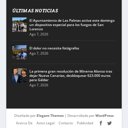
ÚLTIMAS NOTICIAS
El Ayuntamiento de Las Palmas activa este domingo
un dispositivo especial para los fuegos de San
Lorenzo
Ago 7, 2026
El dolor no necesita fotógrafos
Ago 7, 2026
La primera gran resolución de Minerva Alonso tras
dejar Nueva Canarias, desbloquear 623.000 euros
para Gáldar
Ago 7, 2026
Diseñado por
Elegant Themes
| Desarrollado por
WordPress
Acerca De
Aviso Legal
Contacto
Publicidad