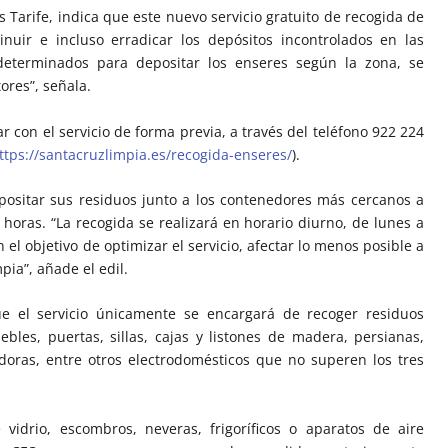
os Tarife, indica que este nuevo servicio gratuito de recogida de
nuir e incluso erradicar los depósitos incontrolados en las
 determinados para depositar los enseres según la zona, se
tores”, señala.
r con el servicio de forma previa, a través del teléfono 922 224
ttps://santacruzlimpia.es/recogida-enseres/
).
ositar sus residuos junto a los contenedores más cercanos a
0 horas. “La recogida se realizará en horario diurno, de lunes a
n el objetivo de optimizar el servicio, afectar lo menos posible a
pia”, añade el edil.
ue el servicio únicamente se encargará de recoger residuos
bles, puertas, sillas, cajas y listones de madera, persianas,
adoras, entre otros electrodomésticos que no superen los tres
vidrio, escombros, neveras, frigoríficos o aparatos de aire