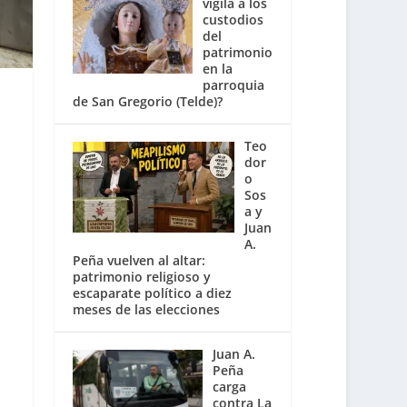
vigila a los
custodios
del
patrimonio
en la
parroquia
de San Gregorio (Telde)?
Teo
dor
o
Sos
a y
Juan
A.
Peña vuelven al altar:
patrimonio religioso y
escaparate político a diez
meses de las elecciones
Juan A.
Peña
carga
contra La