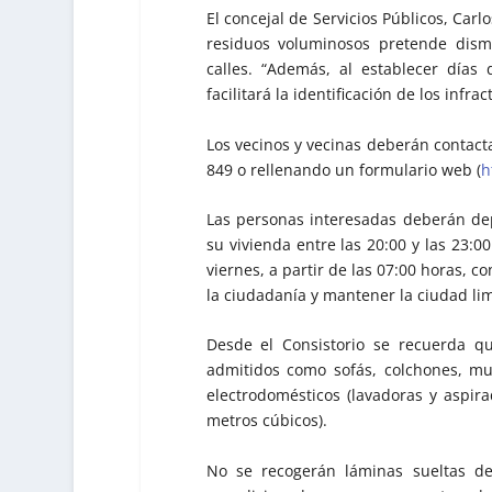
El concejal de Servicios Públicos, Carl
residuos voluminosos pretende dismi
calles. “Además, al establecer días
facilitará la identificación de los infrac
Los vecinos y vecinas deberán contacta
849 o rellenando un formulario web (
h
Las personas interesadas deberán dep
su vivienda entre las 20:00 y las 23:0
viernes, a partir de las 07:00 horas, co
la ciudadanía y mantener la ciudad lim
Desde el Consistorio se recuerda q
admitidos como sofás, colchones, mue
electrodomésticos (lavadoras y aspir
metros cúbicos).
No se recogerán láminas sueltas de 