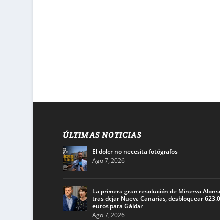
ÚLTIMAS NOTICIAS
El dolor no necesita fotógrafos
Ago 7, 2026
La primera gran resolución de Minerva Alons
tras dejar Nueva Canarias, desbloquear 623.
euros para Gáldar
Ago 7, 2026