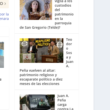
vigila a los
MO
custodios
del
patrimonio
por la
en la
lenara
parroquia
de San Gregorio (Telde)?
Teo
dor
o
Sos
a y
Juan
A.
Peña vuelven al altar:
patrimonio religioso y
escaparate político a diez
a
meses de las elecciones
Juan A.
Peña
carga
contra La