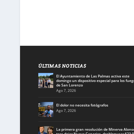
ÚLTIMAS NOTICIAS
El Ayuntamiento de Las Palmas activa este
domingo un dispositivo especial para los fueg
de San Lorenzo
Ago 7, 2026
El dolor no necesita fotógrafos
Ago 7, 2026
La primera gran resolución de Minerva Alons
tras dejar Nueva Canarias, desbloquear 623.