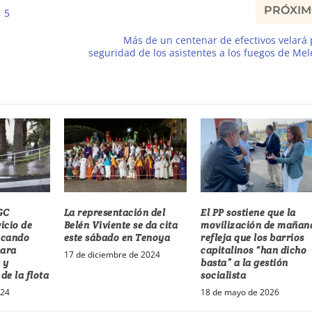
PRÓXI
 5
Más de un centenar de efectivos velará 
seguridad de los asistentes a los fuegos de Me
GC
La representación del
El PP sostiene que la
vicio de
Belén Viviente se da cita
movilización de mañan
ocando
este sábado en Tenoya
refleja que los barrios
para
capitalinos “han dicho
17 de diciembre de 2024
 y
basta” a la gestión
de la flota
socialista
024
18 de mayo de 2026