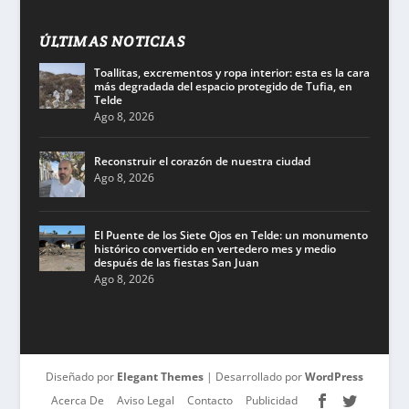
ÚLTIMAS NOTICIAS
Toallitas, excrementos y ropa interior: esta es la cara
más degradada del espacio protegido de Tufia, en
Telde
Ago 8, 2026
Reconstruir el corazón de nuestra ciudad
Ago 8, 2026
El Puente de los Siete Ojos en Telde: un monumento
histórico convertido en vertedero mes y medio
después de las fiestas San Juan
Ago 8, 2026
Diseñado por
Elegant Themes
| Desarrollado por
WordPress
Acerca De
Aviso Legal
Contacto
Publicidad