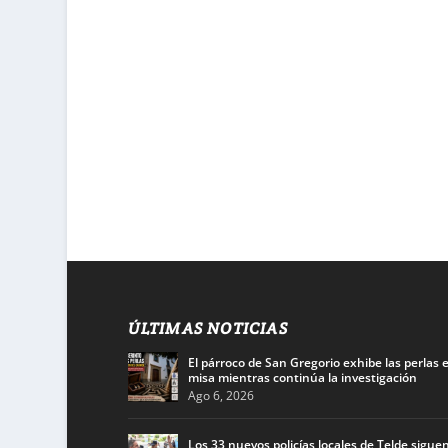
ÚLTIMAS NOTICIAS
El párroco de San Gregorio exhibe las perlas 
misa mientras continúa la investigación
Ago 6, 2026
Los 33 nuevos policías locales de Telde siguen