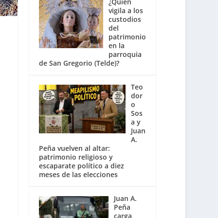
¿Quién
vigila a los
custodios
del
patrimonio
en la
parroquia
de San Gregorio (Telde)?
Teo
dor
o
Sos
a y
Juan
A.
Peña vuelven al altar:
patrimonio religioso y
escaparate político a diez
meses de las elecciones
Juan A.
Peña
carga