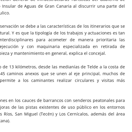
o Insular de Aguas de Gran Canaria al discurrir una parte del
ulico.
rvación se debe a las características de los itinerarios que se
ural. Y es que la tipología de los trabajos y actuaciones es tan
terdisciplinares para acometer de manera prioritaria las
 ejecución y con maquinaria especializada en retirada de
pieza y mantenimiento en general, explica el concejal.
rio de 13 kilómetros, desde las medianías de Telde a la costa de
 45 caminos anexos que se unen al eje principal, muchos de
permite a los caminantes realizar circulares y visitas más
iones en los cauces de barrancos con senderos peatonales para
ejoras de las pistas existentes de uso público en los entornos
os Ríos, San Miguel (Tecén) y Los Cernícalos, además del área
tana).