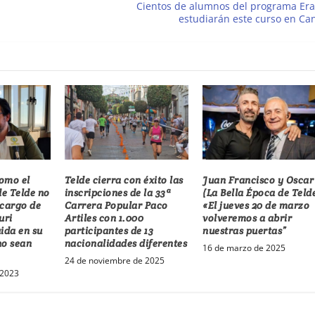
Cientos de alumnos del programa Er
estudiarán este curso en Ca
omo el
Telde cierra con éxito las
Juan Francisco y Oscar
e Telde no
inscripciones de la 33ª
(La Bella Época de Telde
 cargo de
Carrera Popular Paco
«El jueves 20 de marzo
uri
Artiles con 1.000
volveremos a abrir
ida en su
participantes de 13
nuestras puertas”
no sean
nacionalidades diferentes
16 de marzo de 2025
24 de noviembre de 2025
 2023