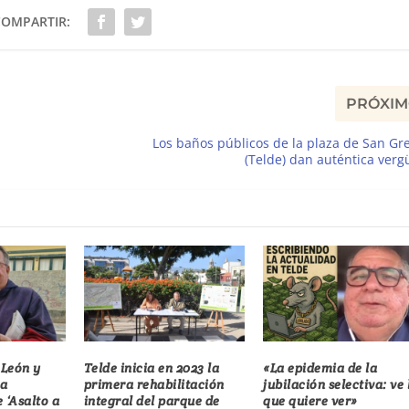
COMPARTIR:
PRÓXI
Los baños públicos de la plaza de San Gr
(Telde) dan auténtica ver
 León y
Telde inicia en 2023 la
«La epidemia de la
la
primera rehabilitación
jubilación selectiva: ve 
 ‘Asalto a
integral del parque de
que quiere ver»