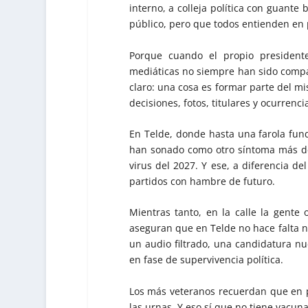
interno, a colleja política con guante
público, pero que todos entienden en 
Porque cuando el propio president
mediáticas no siempre han sido compa
claro: una cosa es formar parte del mi
decisiones, fotos, titulares y ocurrenci
En Telde, donde hasta una farola fund
han sonado como otro síntoma más de 
virus del 2027. Y ese, a diferencia de
partidos con hambre de futuro.
Mientras tanto, en la calle la gente
aseguran que en Telde no hace falta n
un audio filtrado, una candidatura n
en fase de supervivencia política.
Los más veteranos recuerdan que en po
las urnas. Y eso sí que no tiene vacuna