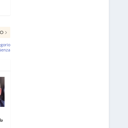
MO
egorio
güenza
lo