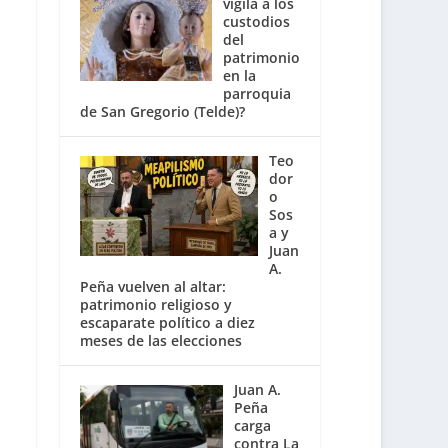
vigila a los
custodios
del
patrimonio
en la
parroquia
de San Gregorio (Telde)?
Teo
dor
o
Sos
a y
Juan
A.
Peña vuelven al altar:
patrimonio religioso y
escaparate político a diez
meses de las elecciones
Juan A.
Peña
carga
contra La