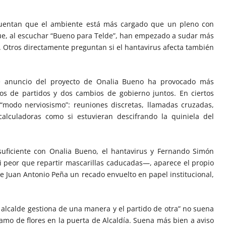
uentan que el ambiente está más cargado que un pleno con
que, al escuchar “Bueno para Telde”, han empezado a sudar más
 Otros directamente preguntan si el hantavirus afecta también
le anuncio del proyecto de Onalia Bueno ha provocado más
os de partidos y dos cambios de gobierno juntos. En ciertos
l “modo nerviosismo”: reuniones discretas, llamadas cruzadas,
alculadoras como si estuvieran descifrando la quiniela del
a suficiente con Onalia Bueno, el hantavirus y Fernando Simón
i peor que repartir mascarillas caducadas—, aparece el propio
de Juan Antonio Peña un recado envuelto en papel institucional,
 alcalde gestiona de una manera y el partido de otra” no suena
amo de flores en la puerta de Alcaldía. Suena más bien a aviso