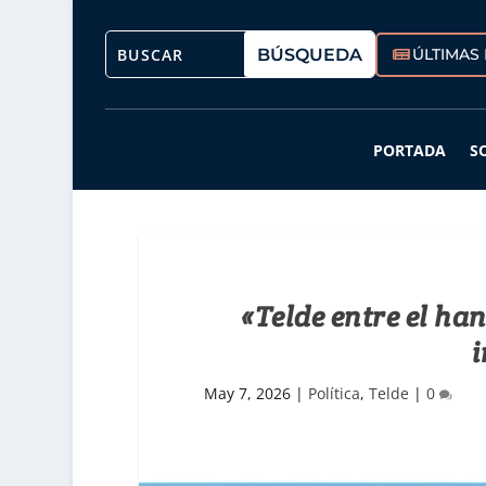
ÚLTIMAS 
PORTADA
S
«Telde entre el ha
i
May 7, 2026
|
Política
,
Telde
|
0