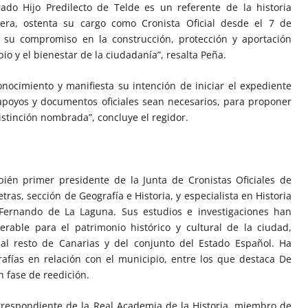
do Hijo Predilecto de Telde es un referente de la historia
era, ostenta su cargo como Cronista Oficial desde el 7 de
 su compromiso en la construcción, protección y aportación
io y el bienestar de la ciudadanía”, resalta Peña.
nocimiento y manifiesta su intención de iniciar el expediente
poyos y documentos oficiales sean necesarios, para proponer
distinción nombrada”, concluye el regidor.
ién primer presidente de la Junta de Cronistas Oficiales de
etras, sección de Geografía e Historia, y especialista en Historia
 Fernando de La Laguna. Sus estudios e investigaciones han
able para el patrimonio histórico y cultural de la ciudad,
al resto de Canarias y del conjunto del Estado Español. Ha
fías en relación con el municipio, entre los que destaca De
 fase de reedición.
orrespondiente de la Real Academia de la Historia, miembro de