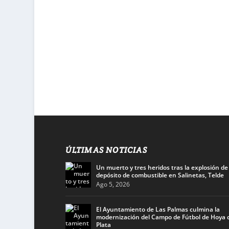
ÚLTIMAS NOTICIAS
Un muerto y tres heridos tras la explosión de
depósito de combustible en Salinetas, Telde
Ago 5, 2026
El Ayuntamiento de Las Palmas culmina la
modernización del Campo de Fútbol de Hoya d
Plata