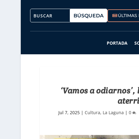
ÚLTIMAS 
PORTADA
S
‘Vamos a odiarnos’,
aterr
Jul 7, 2025
|
Cultura
,
La Laguna
|
0