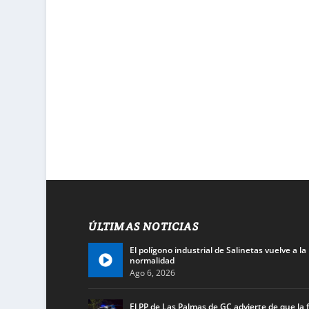
ÚLTIMAS NOTICIAS
El polígono industrial de Salinetas vuelve a la
normalidad
Ago 6, 2026
El PP de Las Palmas de GC advierte de que la f