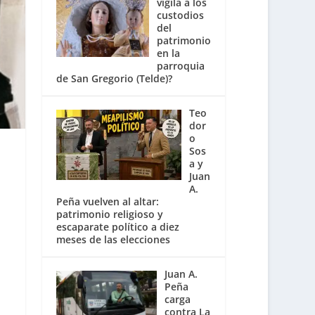
vigila a los
custodios
del
patrimonio
en la
parroquia
de San Gregorio (Telde)?
Teo
dor
o
Sos
a y
Juan
A.
Peña vuelven al altar:
patrimonio religioso y
escaparate político a diez
meses de las elecciones
Juan A.
Peña
carga
contra La