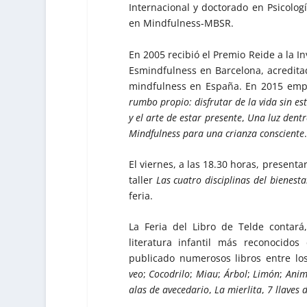
Internacional y doctorado en Psicologí
en Mindfulness-MBSR.
En 2005 recibió el Premio Reide a la I
Esmindfulness en Barcelona, acredita
mindfulness en España. En 2015 empe
rumbo propio: disfrutar de la vida sin es
y el arte de estar presente
,
Una luz dentr
Mindfulness para una crianza consciente
El viernes, a las 18.30 horas, presenta
taller
Las cuatro disciplinas del bienesta
feria.
La Feria del Libro de Telde contará
literatura infantil más reconocido
publicado numerosos libros entre lo
veo
;
Cocodrilo
;
Miau
;
Árbol
;
Limón
;
Anim
alas de avecedario
,
La mierlita
,
7 llaves 