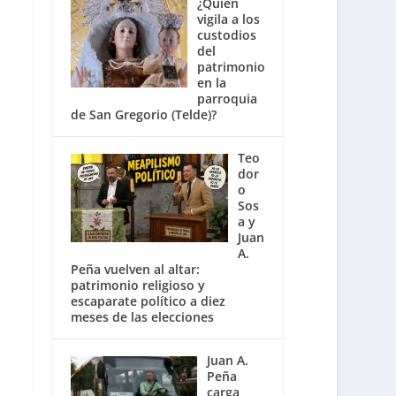
¿Quién
vigila a los
custodios
del
patrimonio
en la
parroquia
de San Gregorio (Telde)?
Teo
dor
o
Sos
a y
Juan
A.
Peña vuelven al altar:
patrimonio religioso y
escaparate político a diez
meses de las elecciones
Juan A.
Peña
carga