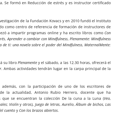
a. Se formó en Reducción de estrés y es instructor certificado
nvestigación de la Fundación Kovacs y en 2010 fundó el Instituto
do como centro de referencia de formación de instructores de
zó a impartir programas online y ha escrito libros como
Con
trés
,
Aprender a cambiar con Mindfulness
,
Plenamente: Mindfulness
o de ti: una novela sobre el poder del Mindfulness
,
MaternalMente:
.
rá su libro
Plenamente
y el sábado, a las 12.30 horas, ofrecerá el
r
. Ambas actividades tendrán lugar en la carpa principal de la
, además, con la participación de uno de los escritores de
s de la actualidad, Antonio Rubio Herrero, docente que ha
s que se encuentran la colección De la cuna a la Luna (
Veo,
ales
;
Violín
y otros),
Juego de letras
,
Aurelio
,
Álbum de bichos
,
Las
del cuento
y
Con los brazos abiertos
.