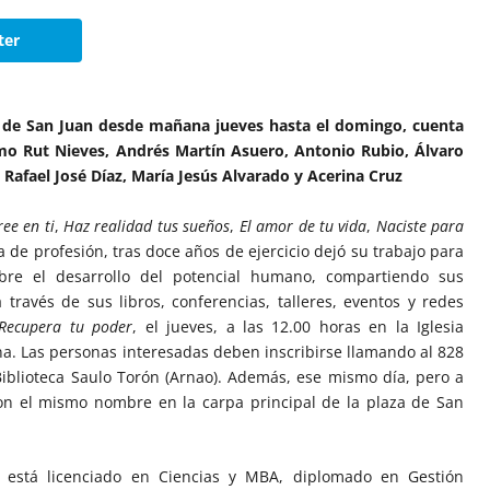
ter
za de San Juan desde mañana jueves hasta el domingo, cuenta
omo Rut Nieves, Andrés Martín Asuero, Antonio Rubio, Álvaro
 Rafael José Díaz, María Jesús Alvarado y Acerina Cruz
ree en ti
,
Haz realidad tus sueños
,
El amor de tu vida
,
Naciste para
a de profesión, tras doce años de ejercicio dejó su trabajo para
sobre el desarrollo del potencial humano, compartiendo sus
través de sus libros, conferencias, talleres, eventos y redes
Recupera tu poder
, el jueves, a las 12.00 horas en la Iglesia
na. Las personas interesadas deben inscribirse llamando al 828
Biblioteca Saulo Torón (Arnao). Además, ese mismo día, pero a
 con el mismo nombre en la carpa principal de la plaza de San
 está licenciado en Ciencias y MBA, diplomado en Gestión