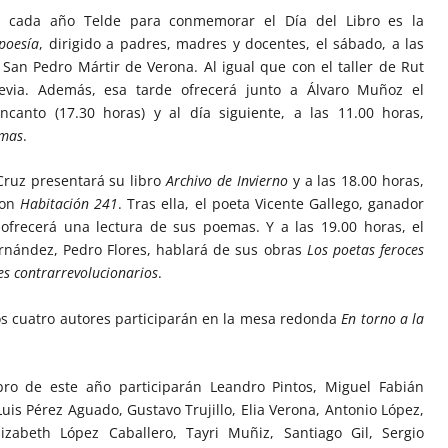
za cada año Telde para conmemorar el Día del Libro es la
 poesía
, dirigido a padres, madres y docentes, el sábado, a las
a San Pedro Mártir de Verona. Al igual que con el taller de Rut
previa. Además, esa tarde ofrecerá junto a Álvaro Muñoz el
canto (17.30 horas) y al día siguiente, a las 11.00 horas,
imas
.
 Cruz presentará su libro
Archivo de Invierno
y a las 18.00 horas,
con
Habitación 241
. Tras ella, el poeta Vicente Gallego, ganador
ofrecerá una lectura de sus poemas. Y a las 19.00 horas, el
rnández, Pedro Flores, hablará de sus obras
Los poetas feroces
es contrarrevolucionarios
.
tos cuatro autores participarán en la mesa redonda
En torno a la
bro de este año participarán Leandro Pintos, Miguel Fabián
is Pérez Aguado, Gustavo Trujillo, Elia Verona, Antonio López,
izabeth López Caballero, Tayri Muñiz, Santiago Gil, Sergio