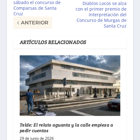
sábado el concurso de
Diablos Locos se alza
Comparsas de Santa
con el primer premio de
Cruz
Interpretación del
Concurso de Murgas de
ANTERIOR
Santa Cruz
ARTÍCULOS RELACIONADOS
Telde: El relato aguanta y la calle empieza a
pedir cuentas
29 de junio de 2026