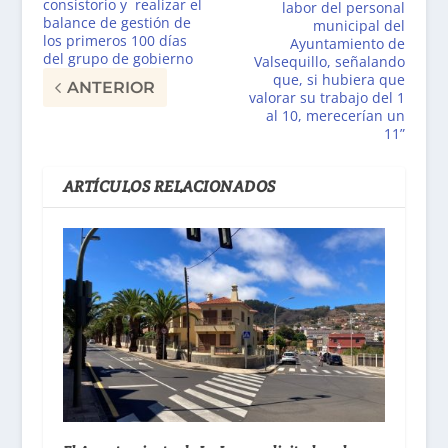
consistorio y realizar el
labor del personal
balance de gestión de
municipal del
los primeros 100 días
Ayuntamiento de
del grupo de gobierno
Valsequillo, señalando
que, si hubiera que
ANTERIOR
valorar su trabajo del 1
al 10, merecerían un
11”
ARTÍCULOS RELACIONADOS