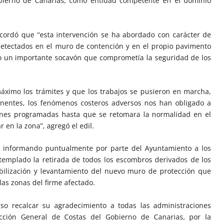
obierno de Canarias, como entidad competente en el dominio
recordó que “esta intervención se ha abordado con carácter de
detectados en el muro de contención y en el propio pavimento
o un importante socavón que comprometía la seguridad de los
áximo los trámites y que los trabajos se pusieron en marcha,
inentes, los fenómenos costeros adversos nos han obligado a
iones programadas hasta que se retomara la normalidad en el
 en la zona”, agregó el edil.
do informando puntualmente por parte del Ayuntamiento a los
ntemplado la retirada de todos los escombros derivados de los
abilización y levantamiento del nuevo muro de protección que
las zonas del firme afectado.
so recalcar su agradecimiento a todas las administraciones
ección General de Costas del Gobierno de Canarias, por la