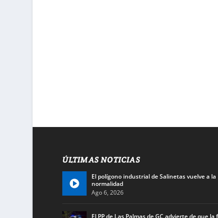
ÚLTIMAS NOTICIAS
El polígono industrial de Salinetas vuelve a la
normalidad
Ago 6, 2026
El PP de Las Palmas de GC advierte de que la f