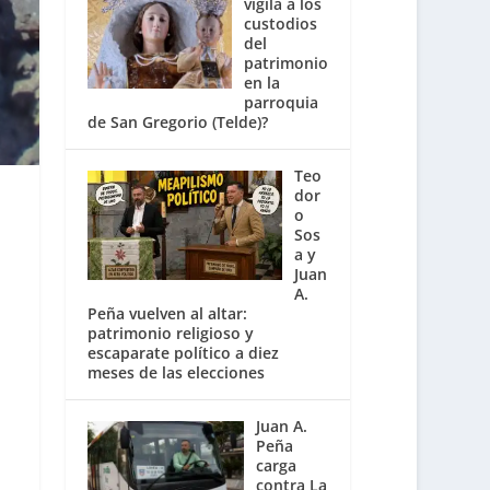
vigila a los
custodios
del
patrimonio
en la
parroquia
de San Gregorio (Telde)?
Teo
dor
o
Sos
a y
Juan
A.
Peña vuelven al altar:
patrimonio religioso y
escaparate político a diez
meses de las elecciones
Juan A.
Peña
carga
contra La