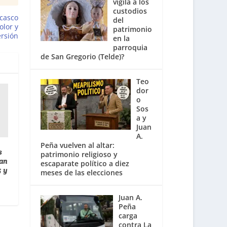
vigila a los
custodios
 casco
del
olor y
patrimonio
ersión
en la
parroquia
de San Gregorio (Telde)?
Teo
dor
o
Sos
a y
Juan
A.
Peña vuelven al altar:
s
patrimonio religioso y
ran
escaparate político a diez
5 y
meses de las elecciones
Juan A.
Peña
carga
contra La