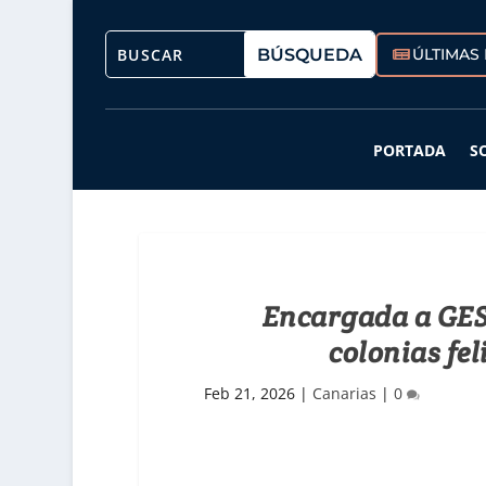
ÚLTIMAS 
PORTADA
S
Encargada a GESP
colonias fel
Feb 21, 2026
|
Canarias
|
0