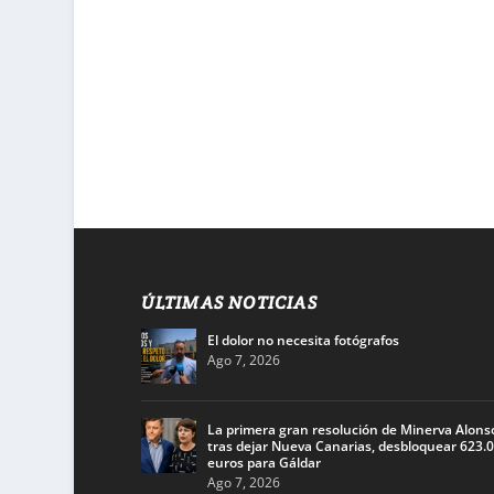
ÚLTIMAS NOTICIAS
El dolor no necesita fotógrafos
Ago 7, 2026
La primera gran resolución de Minerva Alons
tras dejar Nueva Canarias, desbloquear 623.
euros para Gáldar
Ago 7, 2026