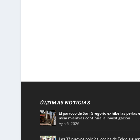
ÚLTIMAS NOTICIAS
El párroco de San Gregorio exhibe las perlas 
misa mientras continúa la investigación
Ago 6, 2026
Los 33 nuevos policías locales de Telde siguen