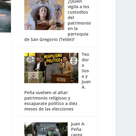
¿Quién
vigila a los
custodios
del
patrimonio
en la
parroquia
de San Gregorio (Telde)?
Teo
dor
o
Sos
a y
Juan
A.
Peña vuelven al altar:
patrimonio religioso y
escaparate político a diez
meses de las elecciones
Juan A.
Peña
carga