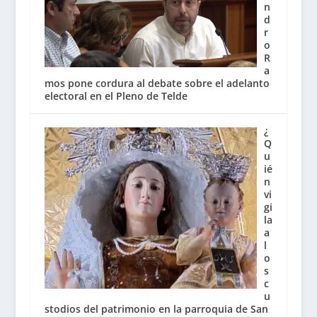
n
d
r
o
R
a
mos pone cordura al debate sobre el adelanto
electoral en el Pleno de Telde
¿
Q
u
ié
n
vi
gi
la
a
l
o
s
c
u
stodios del patrimonio en la parroquia de San