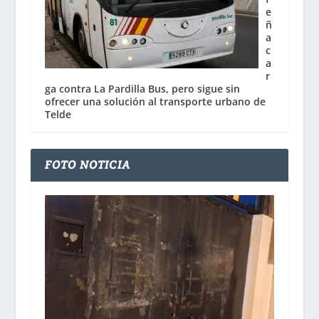
e
ñ
a
c
a
r
ga contra La Pardilla Bus, pero sigue sin
ofrecer una solución al transporte urbano de
Telde
FOTO NOTICIA