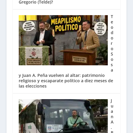
Gregorio (Telde)?
T
e
o
d
o
r
o
S
o
s
a
y Juan A. Peña vuelven al altar: patrimonio
religioso y escaparate político a diez meses de
las elecciones
J
u
a
n
A
.
P