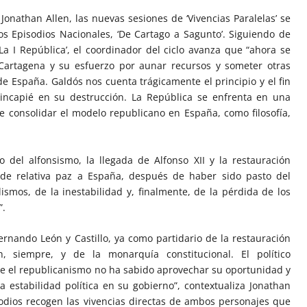
Jonathan Allen, las nuevas sesiones de ‘Vivencias Paralelas’ se
os Episodios Nacionales, ‘De Cartago a Sagunto’. Siguiendo de
La I República’, el coordinador del ciclo avanza que “ahora se
 Cartagena y su esfuerzo por aunar recursos y someter otras
 de España. Galdós nos cuenta trágicamente el principio y el fin
hincapié en su destrucción. La República se enfrenta en una
e consolidar el modelo republicano en España, como filosofía,
o del alfonsismo, la llegada de Alfonso XII y la restauración
 de relativa paz a España, después de haber sido pasto del
lismos, de la inestabilidad y, finalmente, de la pérdida de los
”.
ernando León y Castillo, ya como partidario de la restauración
, siempre, y de la monarquía constitucional. El político
ue el republicanismo no ha sabido aprovechar su oportunidad y
 estabilidad política en su gobierno”, contextualiza Jonathan
sodios recogen las vivencias directas de ambos personajes que