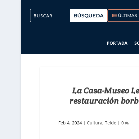
ÚLTIMAS 
PORTADA
S
La Casa-Museo Leó
restauración borb
Feb 4, 2024
|
Cultura
,
Telde
|
0