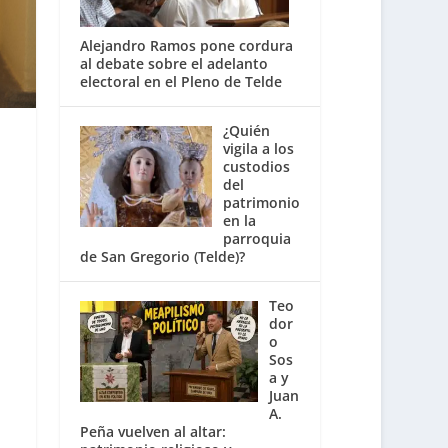
Alejandro Ramos pone cordura
al debate sobre el adelanto
electoral en el Pleno de Telde
¿Quién
vigila a los
custodios
del
patrimonio
en la
parroquia
de San Gregorio (Telde)?
Teo
dor
o
Sos
a y
Juan
A.
Peña vuelven al altar: