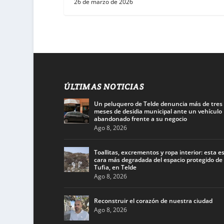
26 de marzo de 2026
ÚLTIMAS NOTICIAS
Un peluquero de Telde denuncia más de tres
meses de desidia municipal ante un vehículo
abandonado frente a su negocio
Ago 8, 2026
Toallitas, excrementos y ropa interior: esta es
cara más degradada del espacio protegido de
Tufia, en Telde
Ago 8, 2026
Reconstruir el corazón de nuestra ciudad
Ago 8, 2026