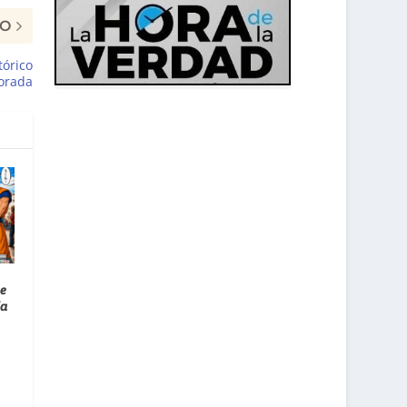
MO
tórico
porada
de
la
,