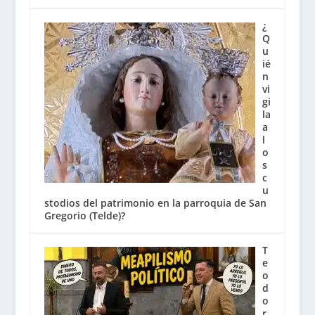
¿
Q
u
ié
n
vi
gi
la
a
l
o
s
c
u
stodios del patrimonio en la parroquia de San
Gregorio (Telde)?
T
e
o
d
o
r