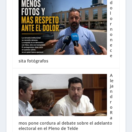
d
o
l
o
r
n
o
n
e
c
e
sita fotógrafos
A
le
ja
n
d
r
o
R
a
mos pone cordura al debate sobre el adelanto
electoral en el Pleno de Telde