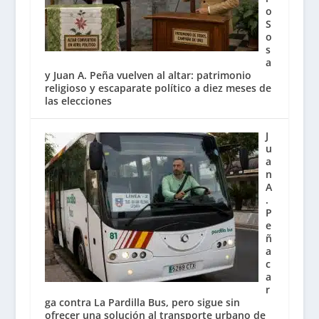
o
S
o
s
a
y Juan A. Peña vuelven al altar: patrimonio
religioso y escaparate político a diez meses de
las elecciones
J
u
a
n
A
.
P
e
ñ
a
c
a
r
ga contra La Pardilla Bus, pero sigue sin
ofrecer una solución al transporte urbano de