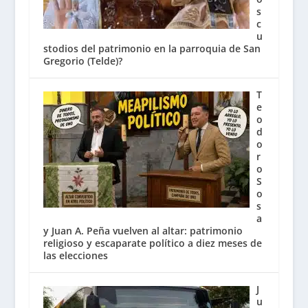
s
c
u
stodios del patrimonio en la parroquia de San
Gregorio (Telde)?
T
e
o
d
o
r
o
S
o
s
a
y Juan A. Peña vuelven al altar: patrimonio
religioso y escaparate político a diez meses de
las elecciones
J
u