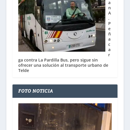
a
n
A
.
P
e
ñ
a
c
a
r
ga contra La Pardilla Bus, pero sigue sin
ofrecer una solución al transporte urbano de
Telde
FOTO NOTICIA