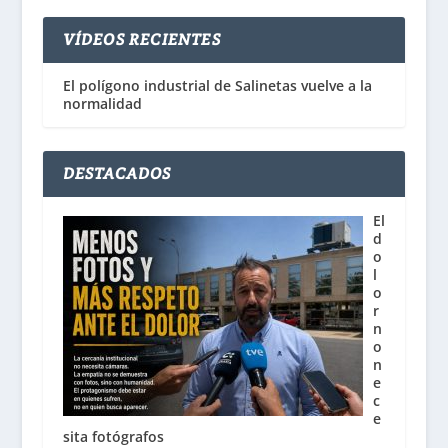
VÍDEOS RECIENTES
El polígono industrial de Salinetas vuelve a la
normalidad
DESTACADOS
El
d
o
l
o
r
n
o
n
e
c
e
sita fotógrafos