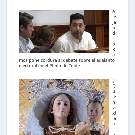
A
le
ja
n
d
r
o
R
a
mos pone cordura al debate sobre el adelanto
electoral en el Pleno de Telde
¿
Q
u
ié
n
vi
gi
la
a
l
o