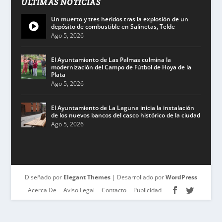
ÚLTIMAS NOTICIAS
Un muerto y tres heridos tras la explosión de un
depósito de combustible en Salinetas, Telde
Ago 5, 2026
El Ayuntamiento de Las Palmas culmina la
modernización del Campo de Fútbol de Hoya de la
Plata
Ago 5, 2026
El Ayuntamiento de La Laguna inicia la instalación
de los nuevos bancos del casco histórico de la ciudad
Ago 5, 2026
Diseñado por
Elegant Themes
| Desarrollado por
WordPress
Acerca De
Aviso Legal
Contacto
Publicidad