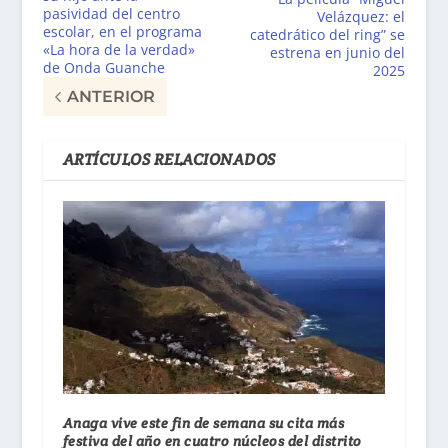
pasividad del centro
Velázquez: el
escolar, en el programa
catedrático del ring” se
«La hora de la verdad»
estrena en junio del
de Onda Guanche
2025
ANTERIOR
ARTÍCULOS RELACIONADOS
Anaga vive este fin de semana su cita más
festiva del año en cuatro núcleos del distrito