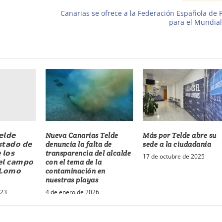
Canarias se ofrece a la Federación Española de 
para el Mundia
𝗹𝗱𝗲
Nueva Canarias Telde
Más por Telde abre su
𝘀𝘁𝗮𝗱𝗼 𝗱𝗲
denuncia la falta de
sede a la ciudadanía
 𝗹𝗼𝘀
transparencia del alcalde
17 de octubre de 2025
𝗲𝗹 𝗰𝗮𝗺𝗽𝗼
con el tema de la
 𝗟𝗼𝗺𝗼
contaminación en
nuestras playas
023
4 de enero de 2026