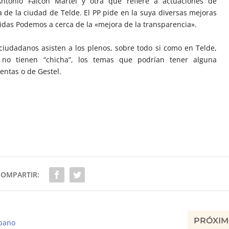
ntonio Falcón Martel y otra que refiere a actuaciones de
 de la ciudad de Telde. El PP pide en la suya diversas mejoras
Unidas Podemos a cerca de la «mejora de la transparencia».
udadanos asisten a los plenos, sobre todo si como en Telde,
 no tienen “chicha”, los temas que podrían tener alguna
entas o de Gestel.
COMPARTIR:
PRÓXI
rbano