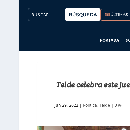
ÚLTIMAS 
PORTADA
S
Telde celebra este ju
Jun 29, 2022
|
Política
,
Telde
|
0