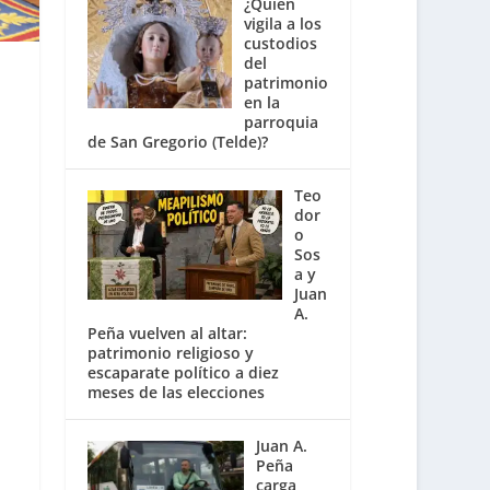
¿Quién
vigila a los
custodios
del
patrimonio
en la
parroquia
de San Gregorio (Telde)?
Teo
dor
o
Sos
a y
Juan
A.
Peña vuelven al altar:
patrimonio religioso y
escaparate político a diez
meses de las elecciones
Juan A.
Peña
carga