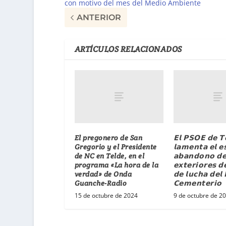
con motivo del mes del Medio Ambiente
ANTERIOR
ARTÍCULOS RELACIONADOS
El pregonero de San
𝗘𝗹 𝗣𝗦𝗢𝗘 𝗱𝗲 𝗧
Gregorio y el Presidente
𝗹𝗮𝗺𝗲𝗻𝘁𝗮 𝗲𝗹 𝗲
de NC en Telde, en el
𝗮𝗯𝗮𝗻𝗱𝗼𝗻𝗼 𝗱𝗲
programa «La hora de la
𝗲𝘅𝘁𝗲𝗿𝗶𝗼𝗿𝗲𝘀 𝗱
verdad» de Onda
𝗱𝗲 𝗹𝘂𝗰𝗵𝗮 𝗱𝗲𝗹
Guanche-Radio
𝗖𝗲𝗺𝗲𝗻𝘁𝗲𝗿𝗶𝗼
15 de octubre de 2024
9 de octubre de 2