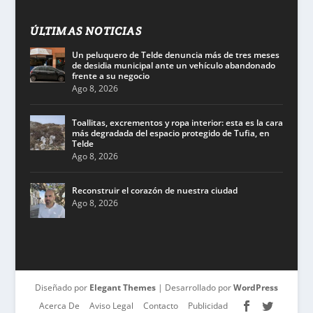
ÚLTIMAS NOTICIAS
Un peluquero de Telde denuncia más de tres meses
de desidia municipal ante un vehículo abandonado
frente a su negocio
Ago 8, 2026
Toallitas, excrementos y ropa interior: esta es la cara
más degradada del espacio protegido de Tufia, en
Telde
Ago 8, 2026
Reconstruir el corazón de nuestra ciudad
Ago 8, 2026
Diseñado por
Elegant Themes
| Desarrollado por
WordPress
Acerca De
Aviso Legal
Contacto
Publicidad