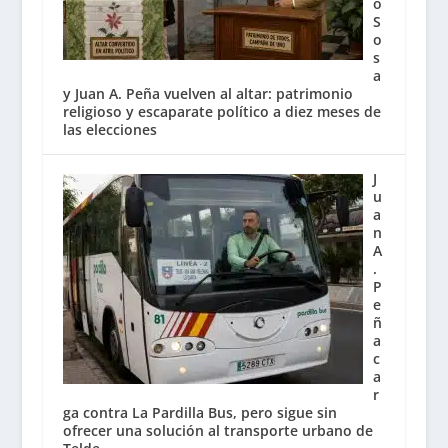
o
S
o
s
a
y Juan A. Peña vuelven al altar: patrimonio
religioso y escaparate político a diez meses de
las elecciones
J
u
a
n
A
.
P
e
ñ
a
c
a
r
ga contra La Pardilla Bus, pero sigue sin
ofrecer una solución al transporte urbano de