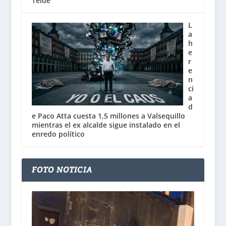
Telde
L
a
h
e
r
e
n
ci
a
d
e Paco Atta cuesta 1,5 millones a Valsequillo
mientras el ex alcalde sigue instalado en el
enredo político
FOTO NOTICIA