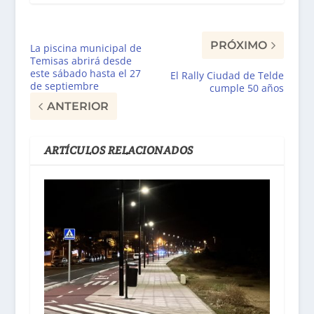
PRÓXIMO
La piscina municipal de
Temisas abrirá desde
este sábado hasta el 27
El Rally Ciudad de Telde
de septiembre
cumple 50 años
ANTERIOR
ARTÍCULOS RELACIONADOS