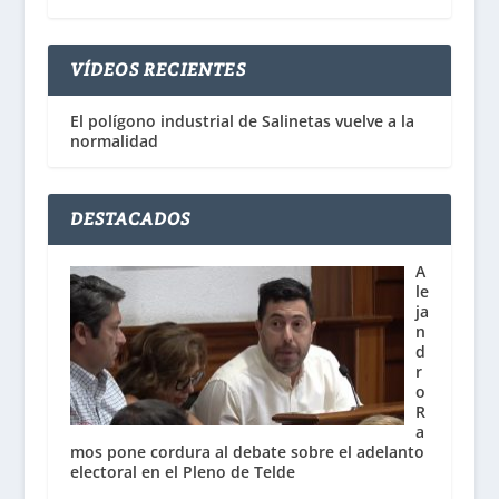
VÍDEOS RECIENTES
El polígono industrial de Salinetas vuelve a la
normalidad
DESTACADOS
A
le
ja
n
d
r
o
R
a
mos pone cordura al debate sobre el adelanto
electoral en el Pleno de Telde