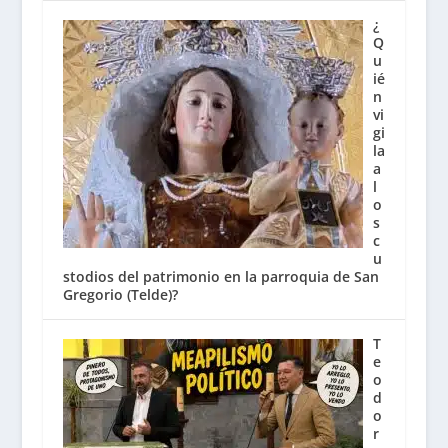
¿
Q
u
ié
n
vi
gi
la
a
l
o
s
c
u
stodios del patrimonio en la parroquia de San
Gregorio (Telde)?
T
e
o
d
o
r