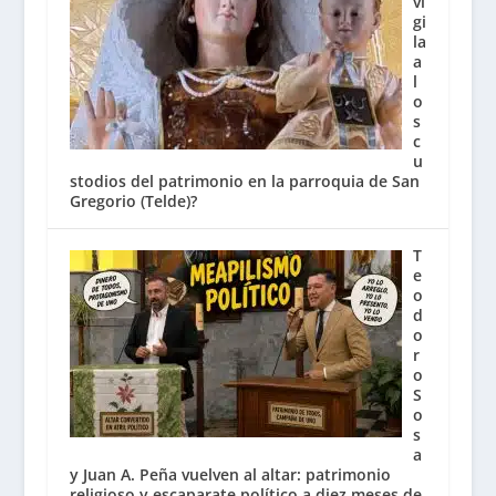
vi
gi
la
a
l
o
s
c
u
stodios del patrimonio en la parroquia de San
Gregorio (Telde)?
T
e
o
d
o
r
o
S
o
s
a
y Juan A. Peña vuelven al altar: patrimonio
religioso y escaparate político a diez meses de