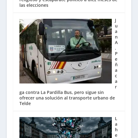
las elecciones
J
u
a
n
A
.
P
e
ñ
a
c
a
r
ga contra La Pardilla Bus, pero sigue sin
ofrecer una solución al transporte urbano de
Telde
L
a
h
e