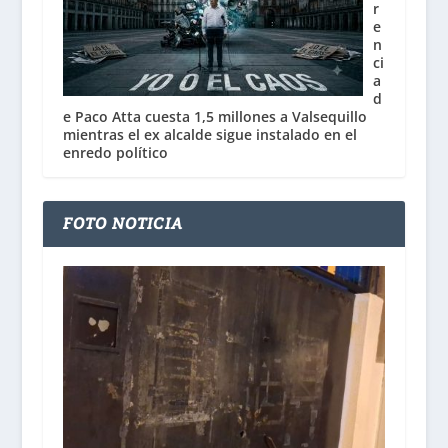
r
e
n
ci
a
d
e Paco Atta cuesta 1,5 millones a Valsequillo
mientras el ex alcalde sigue instalado en el
enredo político
FOTO NOTICIA