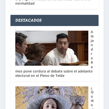
normalidad
DESTACADOS
A
le
ja
n
d
r
o
R
a
mos pone cordura al debate sobre el adelanto
electoral en el Pleno de Telde
¿
Q
u
ié
n