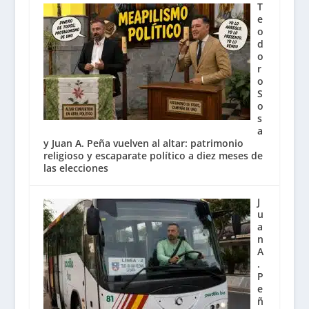
T
e
o
d
o
r
o
S
o
s
a
y Juan A. Peña vuelven al altar: patrimonio
religioso y escaparate político a diez meses de
las elecciones
J
u
a
n
A
.
P
e
ñ