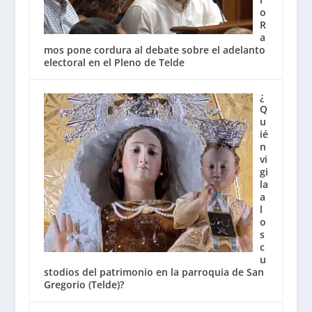
o
R
a
mos pone cordura al debate sobre el adelanto
electoral en el Pleno de Telde
¿
Q
u
ié
n
vi
gi
la
a
l
o
s
c
u
stodios del patrimonio en la parroquia de San
Gregorio (Telde)?