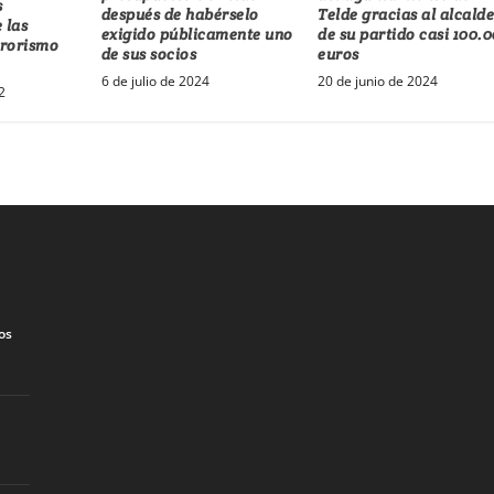
s
después de habérselo
Telde gracias al alcald
 las
exigido públicamente uno
de su partido casi 100.
rrorismo
de sus socios
euros
6 de julio de 2024
20 de junio de 2024
2
os