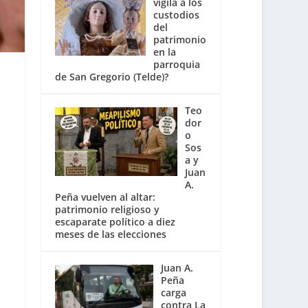
vigila a los
custodios
del
patrimonio
en la
parroquia
de San Gregorio (Telde)?
Teo
dor
o
Sos
a y
Juan
A.
Peña vuelven al altar:
patrimonio religioso y
escaparate político a diez
meses de las elecciones
Juan A.
Peña
carga
contra La